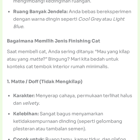
mengimbangi kedinginan ruangan.
Ruang Banyak Jendela:
Anda bebas bereksperimen
dengan warna dingin seperti
Cool Grey
atau
Light
Blue
.
Bagaimana Memilih Jenis Finishing Cat
Saat membeli cat, Anda sering ditanya: “Mau yang kilap
atau yang
matte
?” Bingung? Mari kita bedah untuk
konteks cat tembok interior rumah minimalis.
1. Matte / Doff (Tidak Mengkilap)
Karakter:
Menyerap cahaya, permukaan terlihat halus
dan
velvety
.
Kelebihan:
Sangat bagus menyamarkan
ketidaksempurnaan dinding (seperti gelombang
plesteran atau tambalan semen).
Cocok untuk:
Ruang tamu, kamar tidur, dan plafon.