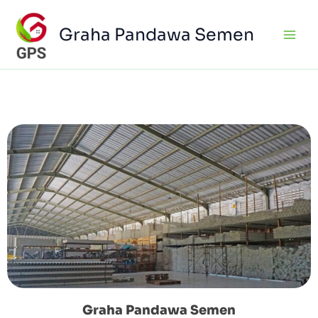
Skip
to
Graha Pandawa Semen
content
Tentang Kami
Graha Pandawa Semen