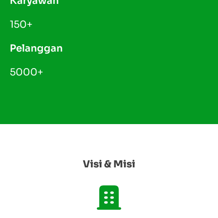
Karyawan
150+
Pelanggan
5000+
Visi & Misi