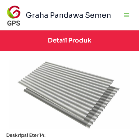
Skip
to
Graha Pandawa Semen
content
Detail Produk
Deskripsi Eter 14: