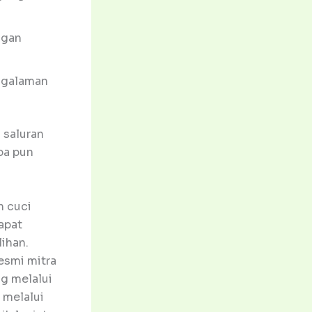
ngan
ngalaman
 saluran
pa pun
n cuci
apat
ihan.
esmi mitra
g melalui
 melalui