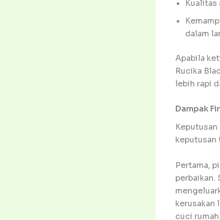
Kualitas
Kemampua
dalam la
Apabila ket
Rucika Blac
lebih rapi 
Dampak Fi
Keputusan 
keputusan t
Pertama, p
perbaikan. 
mengeluarka
kerusakan l
cuci rumah