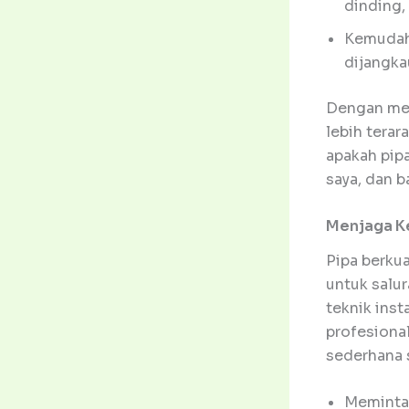
dinding,
Kemudaha
dijangka
Dengan mem
lebih terar
apakah pip
saya, dan 
Menjaga K
Pipa berku
untuk salur
teknik inst
profesiona
sederhana s
Meminta