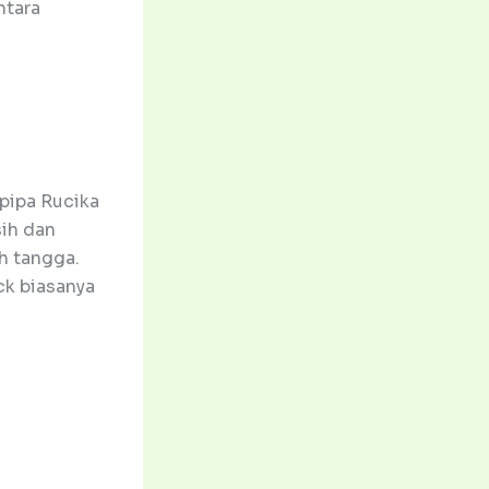
ntara
pipa Rucika
sih dan
h tangga.
ck biasanya