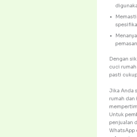
digunaka
Memasti
spesifika
Menanyak
pemasan
Dengan sika
cuci rumah
pasti cukup
Jika Anda 
rumah dan 
mempertimb
Untuk pemb
penjualan d
WhatsApp 