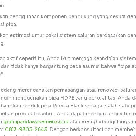
n.
kan penggunaan komponen pendukung yang sesuai de
si pipa.
an estimasi umur pakai sistem saluran berdasarkan pe
g.
p aktif seperti itu, Anda ikut menjaga keandalan sistem
 dan tidak hanya bergantung pada asumsi bahwa “pipa a
”.
sedang merencanakan pemasangan atau renovasi salura
ingin menggunakan pipa HDPE yang berkualitas, Anda d
angkan produk pipa Rucika Black sebagai salah satu pil
elian produk tersebut, Anda dapat mengunjungi situs r
i
grahapandawasemen.co.id
atau menghubungi langsun
di
0813-9305-2643
. Dengan berkonsultasi dan membeli