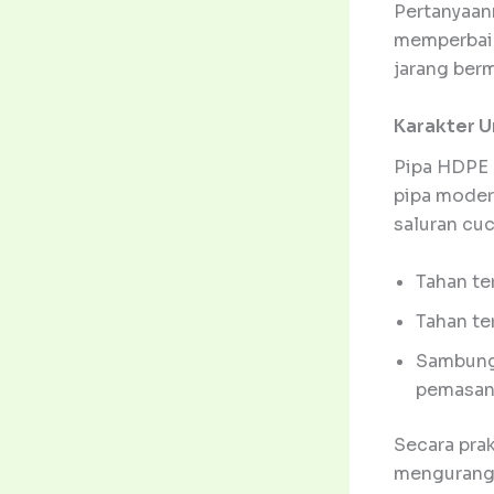
Pertanyaan
memperbaik
jarang ber
Karakter U
Pipa HDPE (
pipa modern
saluran cu
Tahan ter
Tahan te
Sambunga
pemasang
Secara prak
mengurangi 