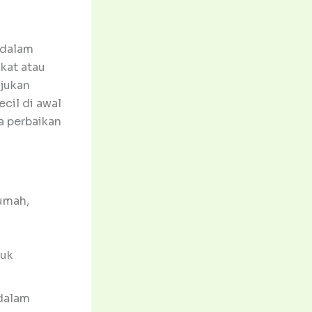
 dalam
gkat atau
ajukan
cil di awal
a perbaikan
umah,
tuk
 dalam