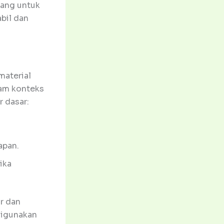
kang untuk
bil dan
material
lam konteks
 dasar:
apan.
ika
ar dan
 digunakan