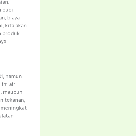
ian.
n cuci
n, biaya
i, kita akan
h produk
nya
di, namun
ini air
n, maupun
an tekanan,
n meningkat
alatan