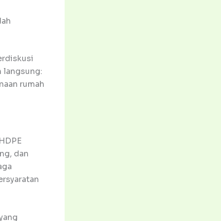
dah
rdiskusi
n langsung:
unaan rumah
a HDPE
ing, dan
aga
ersyaratan
yang