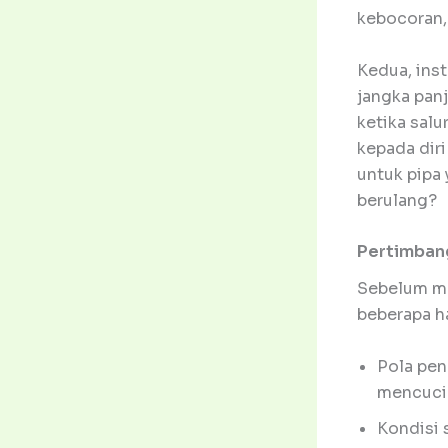
kebocoran, 
Kedua, ins
jangka panj
ketika salu
kepada diri
untuk pipa 
berulang?
Pertimbang
Sebelum me
beberapa ha
Pola pen
mencuci 
Kondisi 