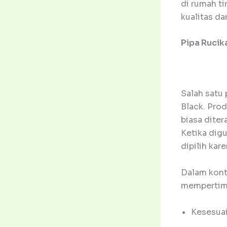
di rumah t
kualitas dan
Pipa Rucik
Salah satu
Black. Prod
biasa diter
Ketika digu
dipilih kar
Dalam kont
mempertim
Kesesuai