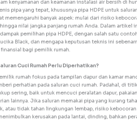
am kenyamanan dan keamanan instalasi air bersih di hun
enis pipa yang tepat, khususnya pipa HDPE untuk salura
at memengaruhi banyak aspek: mulai dari risiko kebocora
hingga nilai jangka panjang rumah Anda. Dalam artikel in
ampak pemilihan pipa HDPE, dengan salah satu conto
Rucika Black, dan mengapa keputusan teknis ini sebenar
inansial bagi pemilik rumah.
luran Cuci Rumah Perlu Diperhatikan?
emilik rumah fokus pada tampilan dapur dan kamar man
eri perhatian pada saluran cuci rumah. Padahal, di titik 
ukup sering, baik untuk mencuci peralatan dapur, pakaia
arian lainnya. Jika saluran memakai pipa yang kurang tah
k, atau tidak tahan lingkungan lembap, risiko kebocora
menimbulkan kerusakan pada lantai, dinding, bahkan per