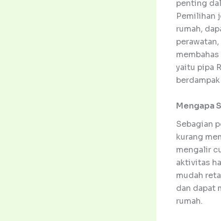
penting dal
Pemilihan j
rumah, dap
perawatan, 
membahas d
yaitu pipa 
berdampak f
Mengapa Sa
Sebagian p
kurang memb
mengalir c
aktivitas h
mudah reta
dan dapat 
rumah.