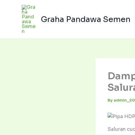
Skip
to
Graha Pandawa Semen
content
Damp
Salur
By
admin_2
Saluran cuc