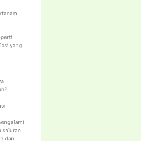
ertanam
perti
lasi yang
ya
an?
nsi
a
 mengalami
a saluran
an dan